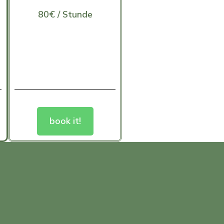
80€ / Stunde
book it!