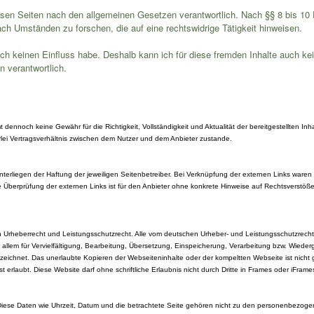
sen Seiten nach den allgemeinen Gesetzen verantwortlich. Nach §§ 8 bis 10 D
ch Umständen zu forschen, die auf eine rechtswidrige Tätigkeit hinweisen.
 ich keinen Einfluss habe. Deshalb kann ich für diese fremden Inhalte auch k
en verantwortlich.
 dennoch keine Gewähr für die Richtigkeit, Vollständigkeit und Aktualität der bereitgestellten In
rlei Vertragsverhältnis zwischen dem Nutzer und dem Anbieter zustande.
erliegen der Haftung der jeweiligen Seitenbetreiber. Bei Verknüpfung der externen Links waren ke
te Überprüfung der externen Links ist für den Anbieter ohne konkrete Hinweise auf Rechtsverstö
en Urheberrecht und Leistungsschutzrecht. Alle vom deutschen Urheber- und Leistungsschutzrech
vor allem für Vervielfältigung, Bearbeitung, Übersetzung, Einspeicherung, Verarbeitung bzw. Wie
ichnet. Das unerlaubte Kopieren der Webseiteninhalte oder der kompeltten Webseite ist nicht ges
erlaubt. Diese Website darf ohne schriftliche Erlaubnis nicht durch Dritte in Frames oder iFrame
Diese Daten wie Uhrzeit, Datum und die betrachtete Seite gehören nicht zu den personenbezoge