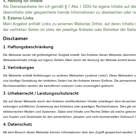
4. Haftung für Inhalte
Als Diensteanbieter bin ich gemäß § 7 Abs.1 DDG für eigene Inhalte auf die
übermittelte oder gespeicherte fremde Informationen zu überwachen oder na
5. Externe Links
Mein Angebot enthält Links zu externen Websites Dritter, auf deren Inhalte
der verlinkten Seiten ist stets der jeweilige Anbieter oder Betreiber der Seit
Disclaimer
1. Haftungsbeschränkung
Die Webseite wurde mit größtmöglicher Sorgfalt erstellt. Der Anbieter dieser Webseite übernimmt
Webseiteninhalte erfolgt auf eigene Gefahr. Allein durch die Nutzung der Website kommt keine
2. Verlinkungen
Die Webseite enthält Verlinkungen zu anderen Webseiten („externe Links“). Diese Webseiten unt
und künftige Gestaltung der verlinkten Seiten hat der Anbieter keinen Einfluss. Die permanen
Rechtsverstößen werden die betroffenen externen Links unverzüglich gelöscht.
3. Urheberrecht / Leistungsschutzrecht
Die auf dieser Webseite durch den Anbieter veröffentlichten Inhalte unterliegen dem deutsch
vorherigen schriftlichen Zustimmung des Anbieters oder jeweiligen Rechteinhabers. Dies gilt 
elektronischen Medien und Systemen. Dabei sind Inhalte und Rechte Dritter als solche gekennze
von Kopien und Downloads für den persönlichen, privaten und nicht kommerziellen Gebrauch ist 
4. Datenschutz
Mit dem Besuch dieser Webseite können Informationen über den Zugriff gespeichert werden. 