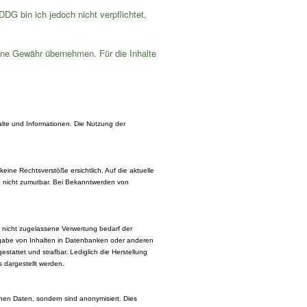
DG bin ich jedoch nicht verpflichtet,
eine Gewähr übernehmen. Für die Inhalte
halte und Informationen. Die Nutzung der
ine Rechtsverstöße ersichtlich. Auf die aktuelle
ße nicht zumutbar. Bei Bekanntwerden von
t nicht zugelassene Verwertung bedarf der
dergabe von Inhalten in Datenbanken oder anderen
tattet und strafbar. Lediglich die Herstellung
s dargestellt werden.
nen Daten, sondern sind anonymisiert. Dies