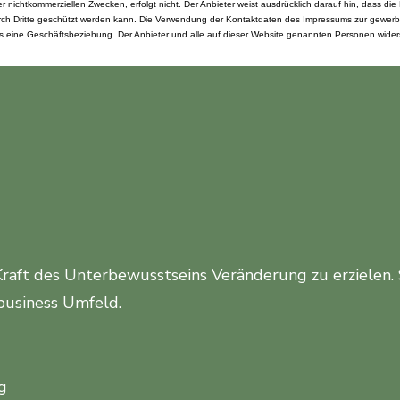
 nichtkommerziellen Zwecken, erfolgt nicht. Der Anbieter weist ausdrücklich darauf hin, dass die
urch Dritte geschützt werden kann. Die Verwendung der Kontaktdaten des Impressums zur gewerbl
bereits eine Geschäftsbeziehung. Der Anbieter und alle auf dieser Website genannten Personen wi
Kraft des Unterbewusstseins Veränderung zu erzielen.
business Umfeld.
g