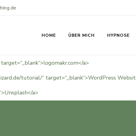
hing.de
HOME
ÜBER MICH
HYPNOSE
“ target=“_blank“>logomakr.com</a>
wizard.de/tutorial/“ target=“_blank“>WordPress Websit
k“>Unsplash</a>